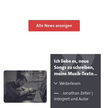
Alle News anzeigen
Ich liebe es, neue
Songs zu schreiben,
meine Musik-Texte
im Radio zu hören,
Weiterlesen
im TV zu sehen oder
live zu erleben -
Jonathan Zelter |
darauf bin ich jedes
Interpret und Autor
Mal auf's Neue