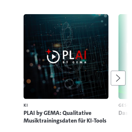
Weite
KI
GESCH
PLAI by GEMA: Qualitative
Das 
Musiktrainingsdaten für KI-Tools