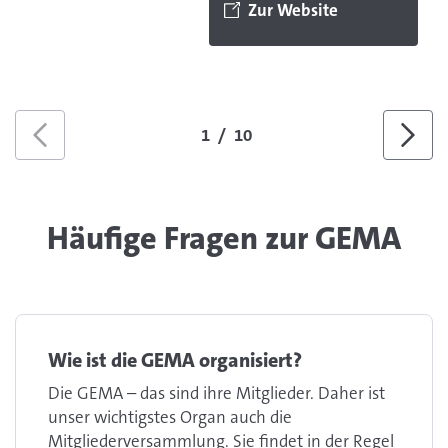
Zur Website
stolz. Damit ich von
meiner Musik leben
und weiter kreativ
sein kann, habe ich
die GEMA an meiner
1
/
10
Seite.
Zurück
Weite
Häufige Fragen zur GEMA
Wie ist die GEMA organisiert?
Die GEMA – das sind ihre Mitglieder. Daher ist
unser wichtigstes Organ auch die
Mitgliederversammlung. Sie findet in der Regel