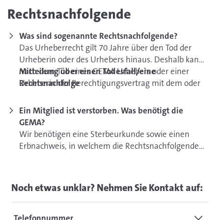
Rechtsnachfolgende
Was sind sogenannte Rechtsnachfolgende?
Das Urheberrecht gilt 70 Jahre über den Tod der
Urheberin oder des Urhebers hinaus. Deshalb kann
nach dem Tod eines GEMA Urhebers oder einer
Mitteilung über einen Todesfall/eine
Urheberin der Berechtigungsvertrag mit dem oder
Rechtsnachfolge
den Rechtsnachfolgenden in den Urheberrechten
fortgeführt werden. Sind Sie Rechtsnachfolgerin
Ein Mitglied ist verstorben. Was benötigt die
oder Rechtsnachfolger, dann ist dafür ein
GEMA?
Erbnachweis notwendig, den Sie der Abteilung
Wir benötigen eine Sterbeurkunde sowie einen
Mitglieder & Partner
per Mail an
Erbnachweis, in welchem die Rechtsnachfolgenden
mitgliederpartner@gema.de senden. Existieren
benannt sind. Weiterführende Informationen
neben Ihnen noch andere Rechtsnachfolgende,
erhalten Sie über die Abteilung
Mitglieder &
müssen Sie einen gemeinsamen Bevollmächtigten
Partner
unter der
Noch etwas unklar? Nehmen Sie Kontakt auf:
oder gemeinsame Bevollmächtigte festlegen, der
Mailadresse:
mitgliederpartner@gema.de
. Sie
oder die Ihre Rechte gegenüber der GEMA ausübt.
können uns auch gern anrufen.
Die Tantiemenzahlungen erfolgen indes getrennt
Telefonnummer