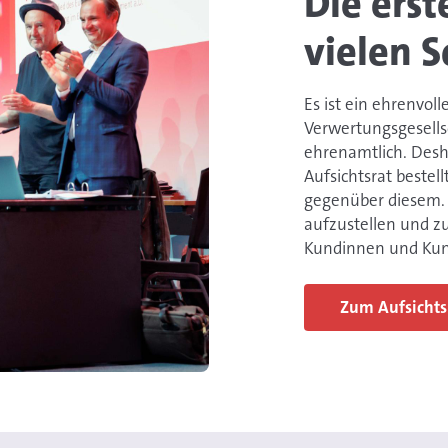
Die erst
vielen S
Es ist ein ehrenvol
Verwertungsgesells
ehrenamtlich. Desh
Aufsichtsrat bestel
gegenüber diesem. D
aufzustellen und z
Kundinnen und Kun
Zum Aufsichts