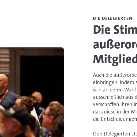
DIE DELEGIERTEN
Die Sti
außeror
Mitglie
Auch die außerorde
einbringen. Indem si
sich an deren Wahl 
ausschließlich aus
verschaffen ihren I
dass diese in der M
die Entscheidunge
Den Delegierten st