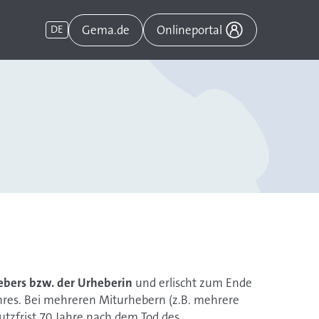
Gema.de
DE
Onlineportal
hebers bzw. der Urheberin
und erlischt zum Ende
ahres. Bei mehreren Miturhebern (z.B. mehrere
utzfrist 70 Jahre nach dem Tod des