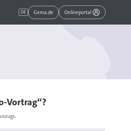
Gema.de
DE
Onlineportal
do-Vortrag“?
auszugs.