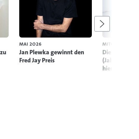
Weiter
MAI 2O26
MITGLIEDERMA
 zu
Jan Plewka gewinnt den
Die aktuelle v
Fred Jay Preis
(Jahresausga
hier digital le