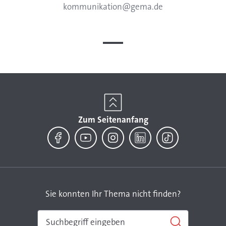
Telephone:
Email:
kommunikation@gema.de
Zum Seitenanfang
Facebook
YouTube
Instagram
LinkedIn
TikTok
Sie konnten Ihr Thema nicht finden?