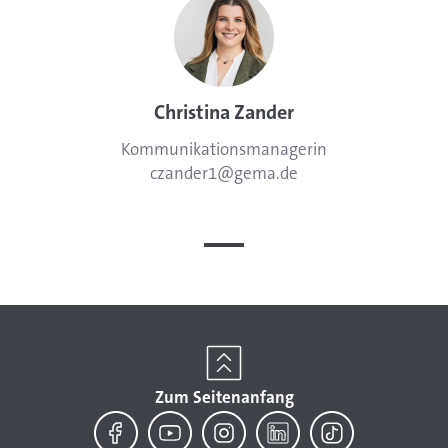
Name:
Christina Zander
Position:
Kommunikationsmanagerin
Telephone:
Email:
czander1@gema.de
Zum Seitenanfang