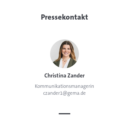
Pressekontakt
Name:
Christina Zander
Position:
Kommunikationsmanagerin
Telephone:
Email:
czander1@gema.de