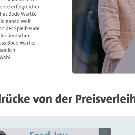
enre erfolgreicher
e hat Bodo Wartke
Die ganze Welt
on der Spielfreude
 der deutschen
dass Bodo Wartke
sönlich
Wahl.
rücke von der Preisverle