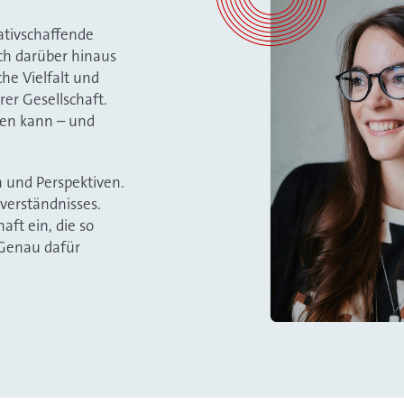
eativschaffende
och darüber hinaus
che Vielfalt und
rer Gesellschaft.
hen kann – und
n und Perspektiven.
tverständnisses.
ft ein, die so
. Genau dafür