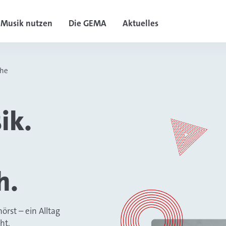
Musik nutzen
Die GEMA
Aktuelles
che
ik.
h.
rst – ein Alltag
cht.