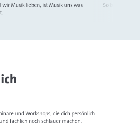
l wir Musik lieben, ist Musik uns was
So bunt wie die 
t.
ich
binare und Workshops, die dich persönlich
und fachlich noch schlauer machen.