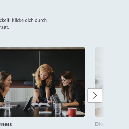
elt. Klicke dich durch
rägt.
Weiter
rness
Diversität