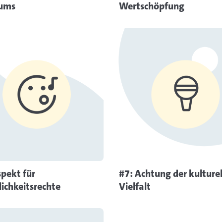
tums
Wertschöpfung
Mehr Informationen
Mehr Inf
spekt für
#7: Achtung der kulture
lichkeitsrechte
Vielfalt