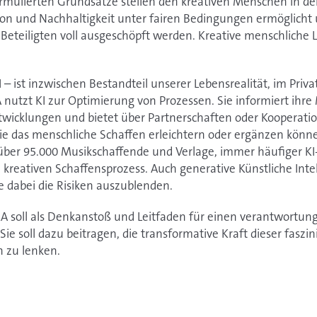
ormulierten Grundsätze stellen den kreativen Menschen in de
on und Nachhaltigkeit unter fairen Bedingungen ermöglicht 
 Beteiligten voll ausgeschöpft werden. Kreative menschliche Le
I – ist inzwischen Bestandteil unserer Lebensrealität, im Priv
 nutzt KI zur Optimierung von Prozessen. Sie informiert ihre
twicklungen und bietet über Partnerschaften oder Kooperati
 die das menschliche Schaffen erleichtern oder ergänzen könn
über 95.000 Musikschaffende und Verlage, immer häufiger KI-
kreativen Schaffensprozess. Auch generative Künstliche Inte
e dabei die Risiken auszublenden.
A soll als Denkanstoß und Leitfaden für einen verantwortu
 Sie soll dazu beitragen, die transformative Kraft dieser fasz
n zu lenken.