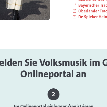
Bayerischer Tr
Oberländer Tra
De Spieker Heim
elden Sie Volksmusik im
Onlineportal an
Im Onlineportal einloggen/registrieren