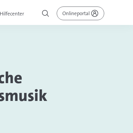
Onlineportal
Hilfecenter
iche
ksmusik