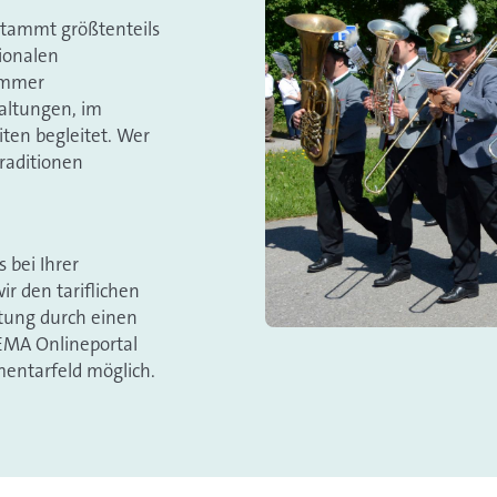
stammt größtenteils
gionalen
 immer
altungen, im
iten begleitet. Wer
Traditionen
 bei Ihrer
r den tariflichen
tung durch einen
GEMA Onlineportal
entarfeld möglich.