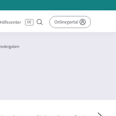
Onlineportal
Hilfecenter
DE
iedergaben
n
Weiter