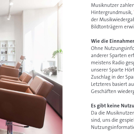
Musiknutzer zahlen
Hintergrundmusik,
der Musikwiedergab
Bildtonträgern erwi
Wie die Einnahmen
​​​​​​​Ohne Nutzung
anderer Sparten erf
meistens Radio gesp
unserer Sparte Hör
Zuschlag in der Sp
Letzteres basiert a
Geschäften wiederg
Es gibt keine Nutz
​​​​​​​Da die Musikn
sind, uns die gespie
Nutzungsinformati