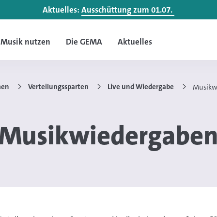
Aktuelles:
Ausschüttung zum 01.07.
Musik nutzen
Die GEMA
Aktuelles
men
Verteilungssparten
Live und Wiedergabe
Musikw
Musikwiedergabe