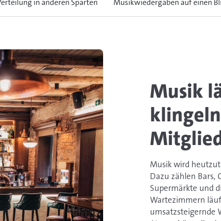
Verteilung in anderen Sparten
Musikwiedergaben auf einen Bl
Musik lä
klingeln
Mitglied
Musik wird heutzut
Dazu zählen Bars, C
Supermärkte und die
Wartezimmern läuft
umsatzsteigernde 