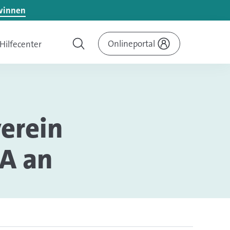
ewinnen
Onlineportal
Hilfecenter
verein
MA an