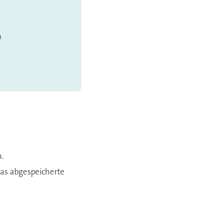
n
n.
das abgespeicherte